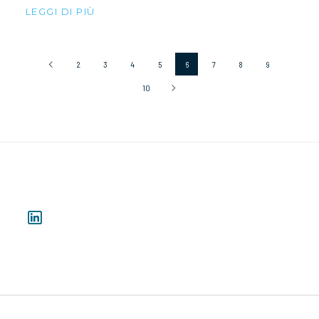
LEGGI DI PIÙ
2
3
4
5
6
7
8
9
10