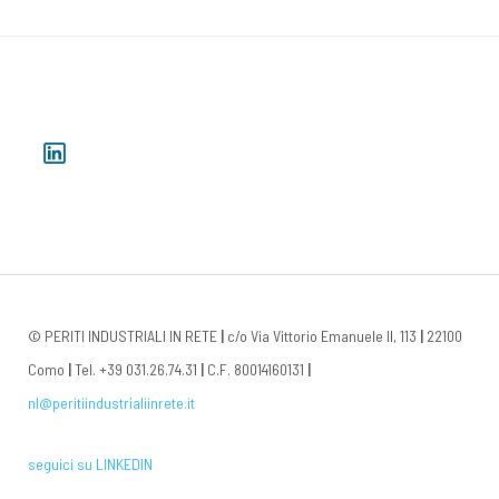
© PERITI INDUSTRIALI IN RETE
|
c/o Via Vittorio Emanuele II, 113
|
22100
Como
|
Tel. +39 031.26.74.31
|
C.F. 80014160131
|
nl@peritiindustrialiinrete.it
seguici su LINKEDIN