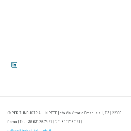
© PERITI INDUSTRIALI IN RETE
|
c/o Via Vittorio Emanuele II, 113
|
22100
Como
|
Tel. +39 031.26.74.31
|
C.F. 80014160131
|
nl@peritiindustrialiinrete.it