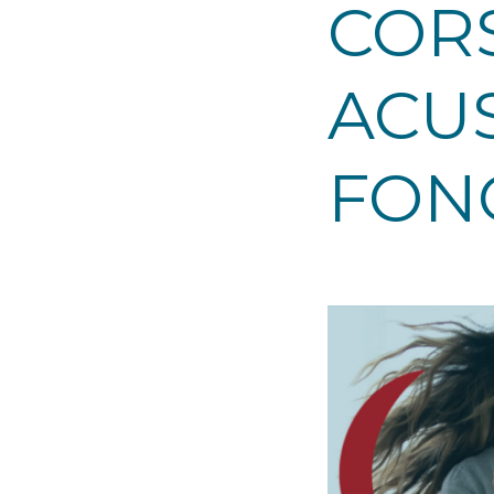
COR
ACUS
FON