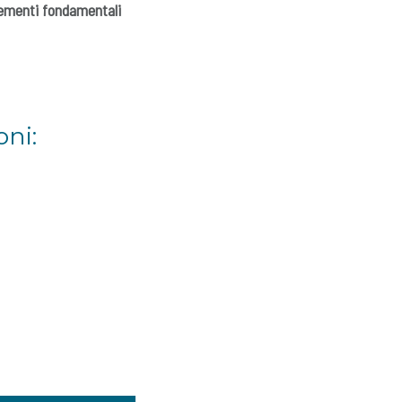
lementi fondamentali
ni: