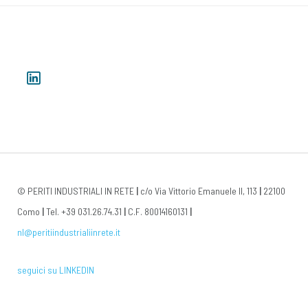
© PERITI INDUSTRIALI IN RETE
|
c/o Via Vittorio Emanuele II, 113
|
22100
Como
|
Tel. +39 031.26.74.31
|
C.F. 80014160131
|
nl@peritiindustrialiinrete.it
seguici su LINKEDIN