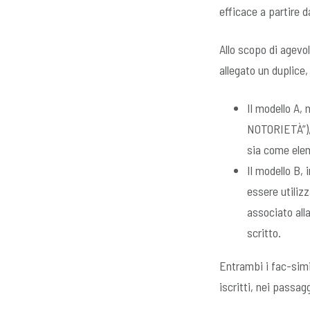
efficace a partire d
Allo scopo di agevol
allegato un duplice,
Il modello A,
NOTORIETÀ”), 
sia come eleme
Il modello B,
essere utiliz
associato all
scritto.
Entrambi i fac-simil
iscritti, nei passag