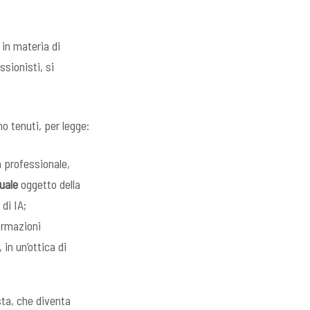
 in materia di
ssionisti, si
no tenuti, per legge:
à professionale,
uale
oggetto della
 di IA;
ormazioni
 in un’ottica di
sta, che diventa