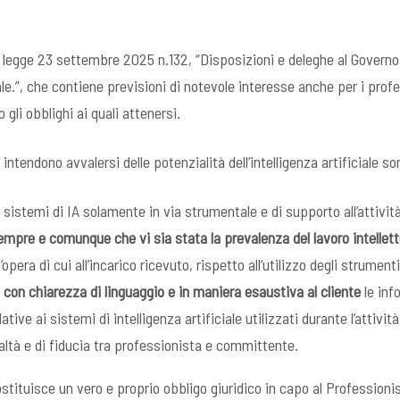
a legge 23 settembre 2025 n.132, “Disposizioni e deleghe al Governo
iale.”, che contiene previsioni di notevole interesse anche per i profe
 gli obblighi ai quali attenersi.
 intendono avvalersi delle potenzialità dell’intelligenza artificiale so
i sistemi di IA solamente in via strumentale e di supporto all’attivit
mpre e comunque che vi sia stata la prevalenza del lavoro intellett
opera di cui all’incarico ricevuto, rispetto all’utilizzo degli strumenti
con chiarezza di linguaggio e in maniera esaustiva al cliente
le inf
tive ai sistemi di intelligenza artificiale utilizzati durante l’attività,
ealtà e di fiducia tra professionista e committente.
stituisce un vero e proprio obbligo giuridico in capo al Professioni