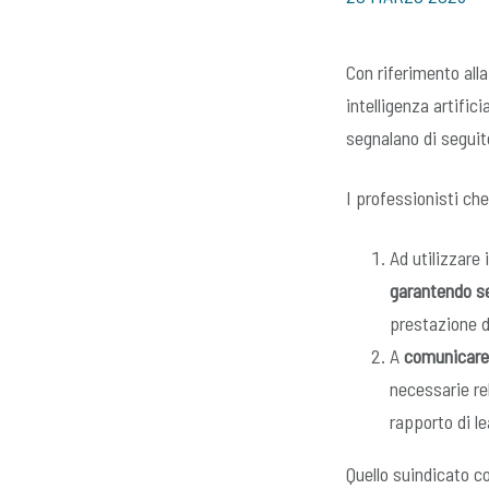
Con riferimento all
intelligenza artific
segnalano di seguito
I professionisti che
Ad utilizzare 
garantendo se
prestazione d’
A
comunicare 
necessarie rela
rapporto di l
Quello suindicato co